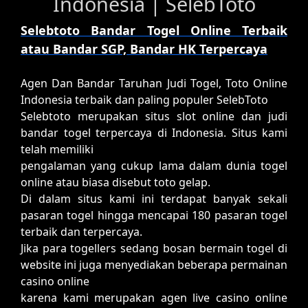
Indonesia | SelebToto
Selebtoto Bandar Togel Online Terbaik
atau Bandar SGP, Bandar HK Terpercaya
Agen Dan Bandar Taruhan Judi Togel, Toto Online
Indonesia terbaik dan paling populer SelebToto
Selebtoto merupakan situs slot online dan judi
bandar togel terpercaya di Indonesia. Situs kami
telah memiliki
pengalaman yang cukup lama dalam dunia togel
online atau biasa disebut toto gelap.
Di dalam situs kami ini terdapat banyak sekali
pasaran togel hingga mencapai 180 pasaran togel
terbaik dan terpercaya.
Jika para togellers sedang bosan bermain togel di
website ini juga menyediakan beberapa permainan
casino online
karena kami merupakan agen live casino online