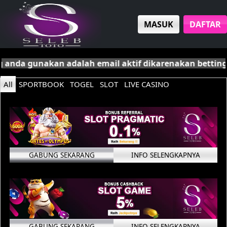
MASUK
DAFTAR
ng anda gunakan adalah email aktif dikarenakan bettin
All
SPORTBOOK
TOGEL
SLOT
LIVE CASINO
GABUNG SEKARANG
INFO SELENGKAPNYA
GABUNG SEKARANG
INFO SELENGKAPNYA