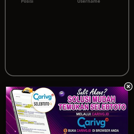
Posisi
Username
13
andxxx
4,052,000
14
inkxxx
2,779,400
15
hidxxx
2,710,000
16
batxxx
2,540,000
17
kosxxx
2,326,400
18
b4yxxx
2,207,200
19
ddmxxx
2,000,000
20
niexxx
1,829,300
21
jazxxx
1,800,000
22
sepxxx
1,715,200
23
denxxx
1,592,800
24
petxxx
1,430,000
Agen Dan Bandar Taruhan
25
jagxxx
1,392,600
Judi Togel, Toto Online
26
traxxx
1,340,000
27
sisxxx
1,226,400
Indonesia | SelebToto